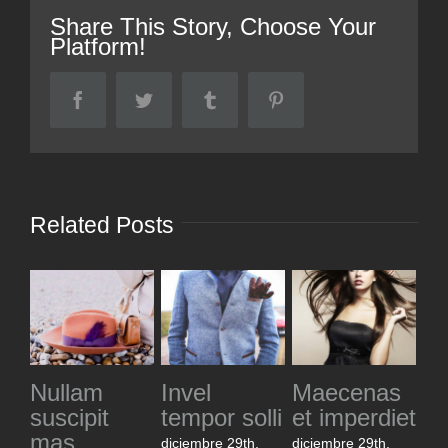
Share This Story, Choose Your
Platform!
Facebook
Twitter
Tumblr
Pinterest
Related Posts
aecenas
Duis
Praesent
Aenea
 imperdiet
tempor
sem
eget ma
turpis
dignisim
iembre 29th,
diciembre 2