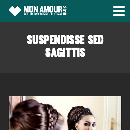
Suspendisse sed
sagittis
View
Larger
Image