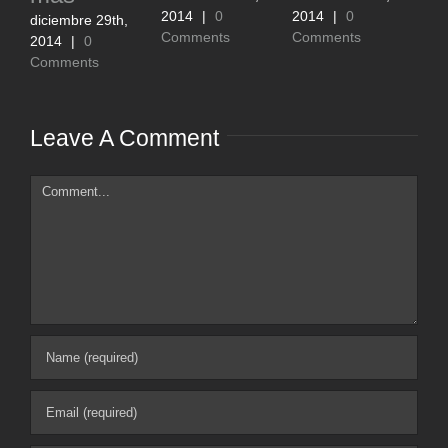
neque
14
|
0
2014
|
0
diciembre 29th,
mments
Comments
2014
|
0
diciembre 29th,
Comments
2014
|
0
Comments
Leave A Comment
Comment